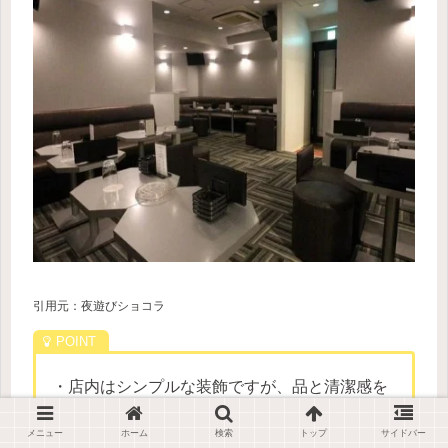
引用元：夜遊びショコラ
・店内はシンプルな装飾ですが、品と清潔感を
尊重した大人の空間
メニュー
ホーム
検索
トップ
サイドバー
・一目見た瞬間から、虜になる厳選されたエリ