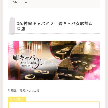
SNS
–
06.神田キャバクラ：姉キャバ☆駅前西
口店
引用元：夜遊びショコラ