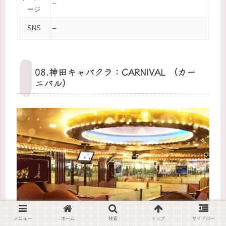
–
ージ
SNS
–
08.神田キャバクラ：CARNIVAL （カー
ニバル）
メニュー
ホーム
検索
トップ
サイドバー