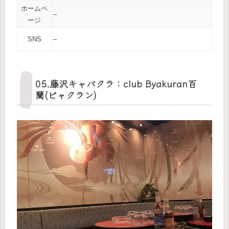
ホームペ
–
ージ
SNS
–
05.藤沢キャバクラ：club Byakuran百
蘭(ビャクラン)