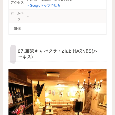
アクセス
> Googleマップで見る
ホームペ
–
ージ
SNS
–
07.藤沢キャバクラ：club HARNES(ハ
ーネス)