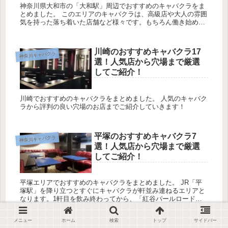
神奈川県大和市の「大和駅」周辺でおすすめのキャバクラをま
とめました。 このエリアのキャバクラは、高級店や大人の雰囲
気を持った落ち着いた店舗など様々です。もちろん働き始めた
ばかりの子がいるキャバクラもあり、その日の気分でお店を探
して楽しむこ...
川崎のおすすめキャバクラ17
神奈川キャバクラ
選！人気店から穴場まで厳選
してご紹介！
川崎でおすすめのキャバクラをまとめました。 人気のキャバク
ラから評判の良い穴場のお店までご紹介していきます！
平塚のおすすめキャバクラ7
神奈川キャバクラ
選！人気店から穴場まで厳選
してご紹介！
平塚エリアでおすすめのキャバクラをまとめました。 JR「平
塚駅」を降り立つとすぐにキャバクラが軒並み連ねるエリアと
なります。1軒目を飲み終わってから、「紅谷パールロード」
やふらっと通りを歩くだけで素敵な二件目に出会えますよ。 人
気の...
メニュー
ホーム
検索
トップ
サイドバー