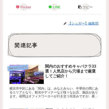
Pocket
LINE
コピー
【シュガー】編集部
関連記事
関内のおすすめキャバクラ33
神奈川キャバクラ
選！人気店から穴場まで厳選
してご紹介！
横浜市中区にある「関内」は、みなとみらい、中華街の間にあ
るエリアとなり、観光やディナーなど様々なお店、施設があり
ます。昼間はオフィスワーカーが行き交う街並みですが、夜は
またがらりと雰囲気が変わります。 関内には多くのキャバクラ
があり、主に...