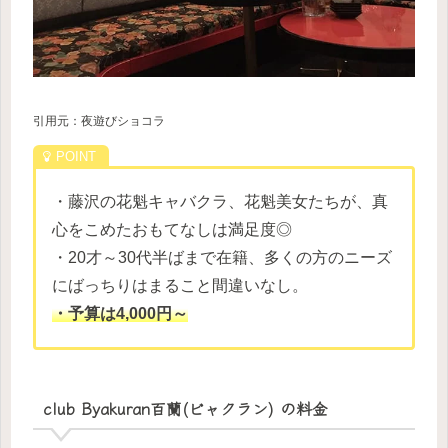
引用元：夜遊びショコラ
・藤沢の花魁キャバクラ、花魁美女たちが、真
心をこめたおもてなしは満足度◎
・20才～30代半ばまで在籍、多くの方のニーズ
にばっちりはまること間違いなし。
・予算は4,000円～
club Byakuran百蘭(ビャクラン) の料金