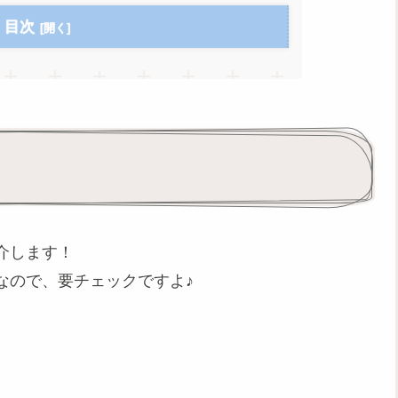
目次
介します！
なので、要チェックですよ♪