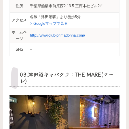
住所
千葉県船橋市前原西2-13-5 三商本社ビル2Ｆ
各線「津田沼駅」より徒歩5分
アクセス
> Googleマップで見る
ホームペ
http://www.club-primadonna.com/
ージ
SNS
–
03.津田沼キャバクラ：THE MARE(マー
レ)