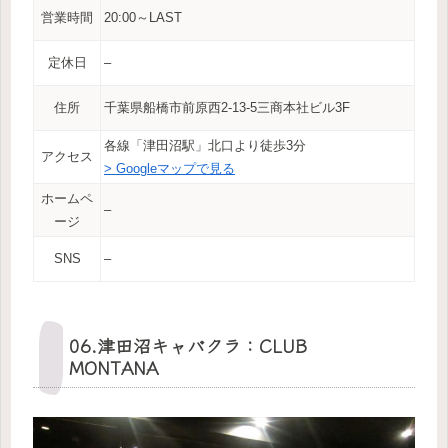
営業時間
20:00～LAST
定休日
–
住所
千葉県船橋市前原西2-13-5三商本社ビル3F
各線「津田沼駅」北口より徒歩3分
アクセス
> Googleマップで見る
ホームペ
–
ージ
SNS
–
06.津田沼キャバクラ：CLUB
MONTANA