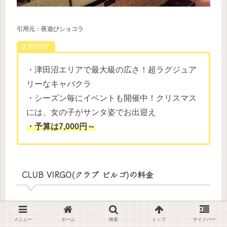
引用元：夜遊びショコラ
・津田沼エリアで最大級の広さ！超ラグジュア
リーなキャバクラ
・シーズン毎にイベントも開催中！クリスマス
には、女の子がサンタ姿でお出迎え
・予算は7,000円～
CLUB VIRGO(クラブ ビルゴ)の料金
1セット料金（60分）
OPEN~22:00
7,000円
メニュー
ホーム
検索
トップ
サイドバー