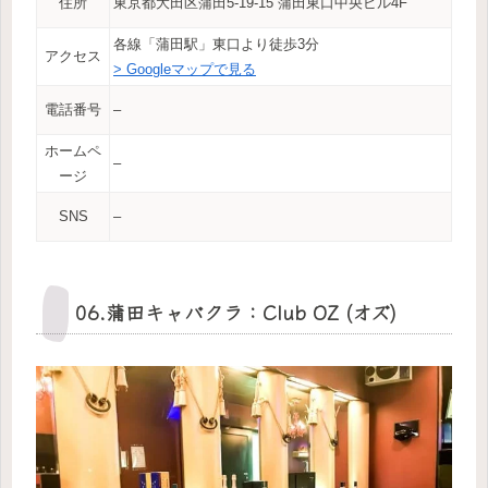
住所
東京都大田区蒲田5-19-15 蒲田東口中央ビル4F
各線「蒲田駅」東口より徒歩3分
アクセス
> Googleマップで見る
電話番号
–
ホームペ
–
ージ
SNS
–
06.蒲田キャバクラ：Club OZ (オズ)