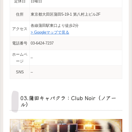
定休日
日曜日
住所
東京都大田区蒲田5-19-1 第八村上ビル2F
各線蒲田駅東口より徒歩2分
アクセス
> Googleマップで見る
電話番号
03-6424-7237
ホームペ
–
ージ
SNS
–
03.蒲田キャバクラ：Club Noir（ノアー
ル）